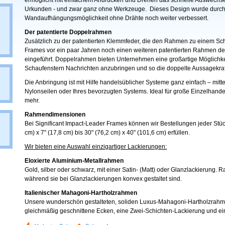
ermöglicht mit einfachem Andrücken und Drehen das schnelle Auswechseln
Urkunden - und zwar ganz ohne Werkzeuge. Dieses Design wurde durch
Wandaufhängungsmöglichkeit ohne Drähte noch weiter verbessert.
Der patentierte Doppelrahmen
Zusätzlich zu der patentierten Klemmfeder, die den Rahmen zu einem S
Frames vor ein paar Jahren noch einen weiteren patentierten Rahmen
eingeführt. Doppelrahmen bieten Unternehmen eine großartige Möglichke
Schaufenstern Nachrichten anzubringen und so die doppelte Aussagekraft
Die Anbringung ist mit Hilfe handelsüblicher Systeme ganz einfach – mi
Nylonseilen oder Ihres bevorzugten Systems. Ideal für große Einzelhand
mehr.
Rahmendimensionen
Bei Significant Impact-Leader Frames können wir Bestellungen jeder St
cm) x 7" (17,8 cm) bis 30" (76,2 cm) x 40" (101,6 cm) erfüllen.
Wir bieten eine Auswahl einzigartiger Lackierungen:
Eloxierte Aluminium-Metallrahmen
Gold, silber oder schwarz, mit einer Satin- (Matt) oder Glanzlackierung. 
während sie bei Glanzlackierungen konvex gestaltet sind.
Italienischer Mahagoni-Hartholzrahmen
Unsere wunderschön gestalteten, soliden Luxus-Mahagoni-Hartholzrahm
gleichmäßig geschnittene Ecken, eine Zwei-Schichten-Lackierung und ei