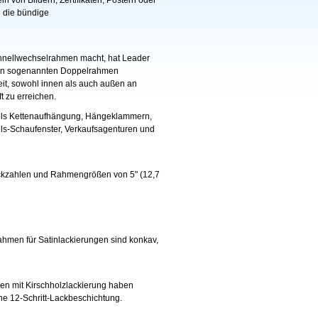
 von Bildern, Zertifikaten, Postern oder
 die bündige
chnellwechselrahmen macht, hat Leader
 den sogenannten Doppelrahmen
it, sowohl innen als auch außen an
 zu erreichen.
ttels Kettenaufhängung, Hängeklammern,
els-Schaufenster, Verkaufsagenturen und
ückzahlen und Rahmengrößen von 5" (12,7
Rahmen für Satinlackierungen sind konkav,
en mit Kirschholzlackierung haben
ne 12-Schritt-Lackbeschichtung.